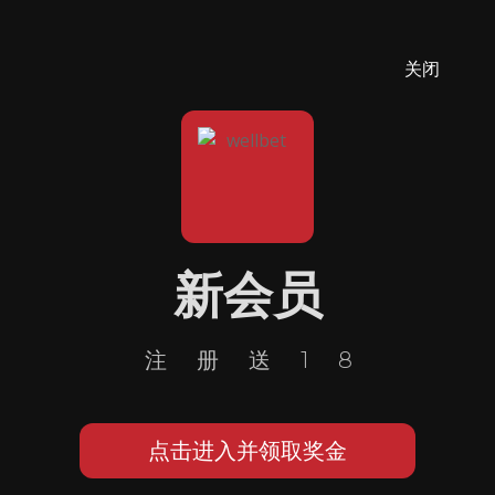
关闭
新会员
注册送18
点击进入并领取奖金