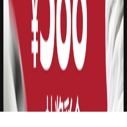
吉祥坊DFL