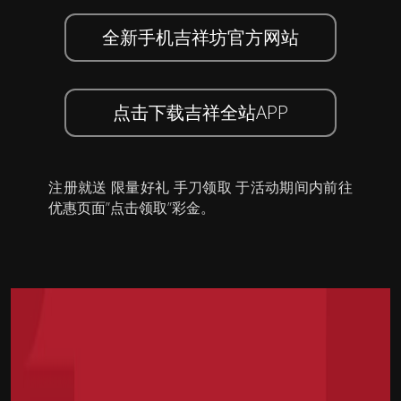
全新手机吉祥坊官方网站
点击下载吉祥全站APP
注册就送 限量好礼 手刀领取 于活动期间内前往
优惠页面”点击领取”彩金。