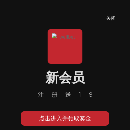
关闭
新会员
注册送18
点击进入并领取奖金