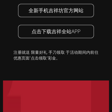
全新手机吉祥坊官方网站
点击下载吉祥全站APP
注册就送 限量好礼 手刀领取 于活动期间内前往
优惠页面”点击领取”彩金。