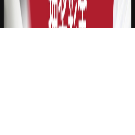
吉祥坊DFL
新会员
注册送18
访问此链接