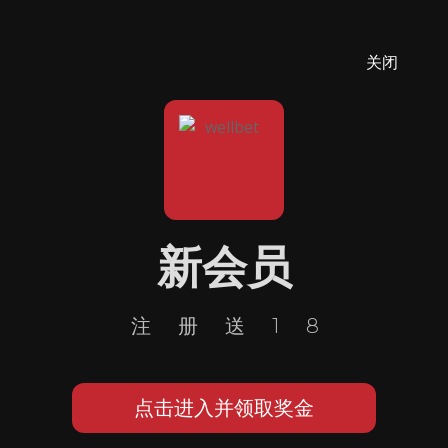
关闭
新会员
注册送18
点击进入并领取奖金