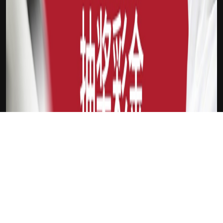
吉祥坊DFL
新会员
注册送18