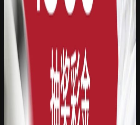
吉祥坊DFL