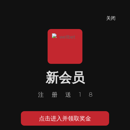
关闭
新会员
注册送18
点击进入并领取奖金