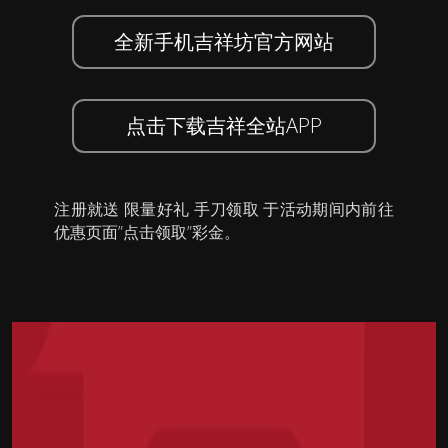
全新手机吉祥坊官方网站
点击下载吉祥全站APP
注册就送 限量好礼 手刀领取 于活动期间内前往
优惠页面”点击领取”彩金。