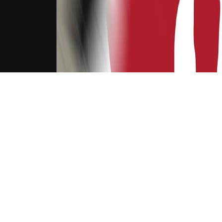
吉祥坊DFL