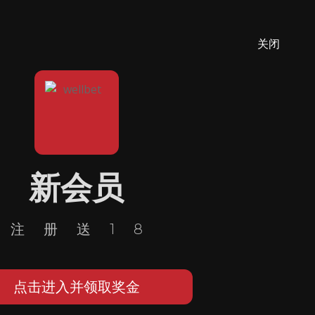
关闭
新会员
注册送18
点击进入并领取奖金