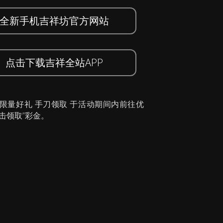
全新手机吉祥坊官方网站
点击下载吉祥全站APP
 限量好礼 手刀领取 于活动期间内前往优
击领取”彩金。