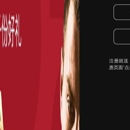
注册就送
惠页面”点