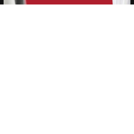
吉祥坊DFL
新会员
注册送18
访问此链接
吉祥独家奖金
注册就送 限量好礼 手刀领取 于活动期间内前往优