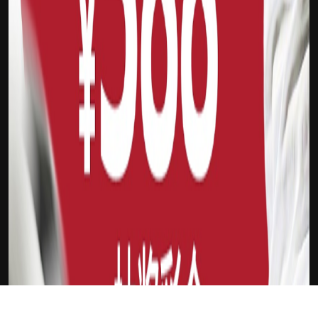
吉祥坊DFL