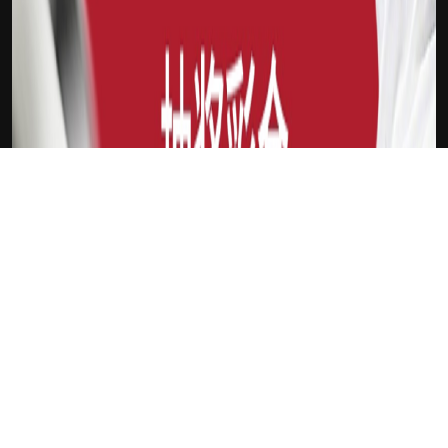
吉祥坊DFL
新会员
注册送18
访问此链接