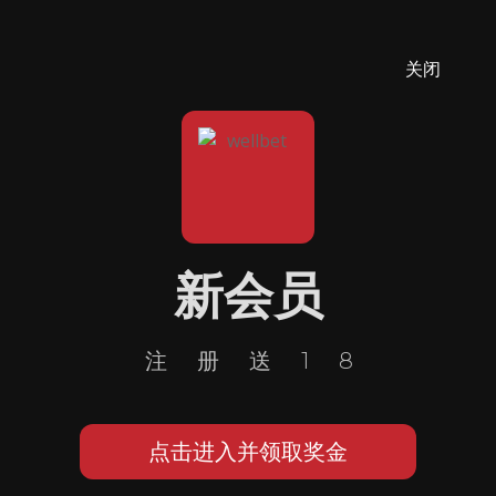
关闭
新会员
注册送18
点击进入并领取奖金