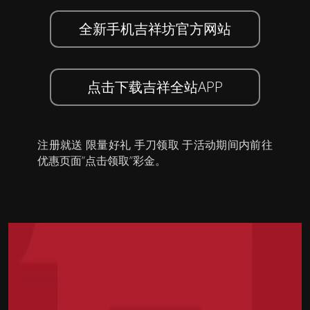
全新手机吉祥坊官方网站
点击下载吉祥全站APP
注册就送 限量好礼 手刀领取 于活动期间内前往
优惠页面”点击领取”彩金。