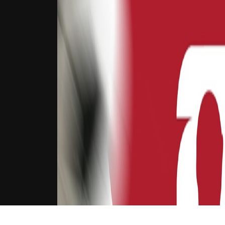
吉祥坊DFL