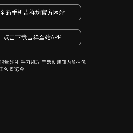
全新手机吉祥坊官方网站
点击下载吉祥全站APP
 限量好礼 手刀领取 于活动期间内前往优
击领取”彩金。