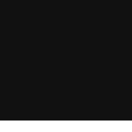
推荐
体育
图片
科技
搞笑
游戏