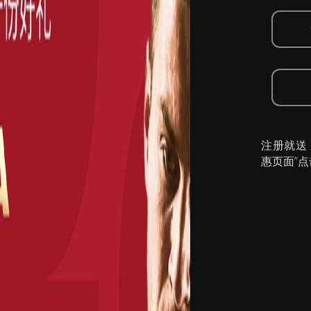
注册就送
惠页面”点