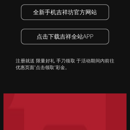
全新手机吉祥坊官方网站
点击下载吉祥全站APP
注册就送 限量好礼 手刀领取 于活动期间内前往
优惠页面”点击领取”彩金。