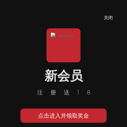
关闭
新会员
注册送18
点击进入并领取奖金