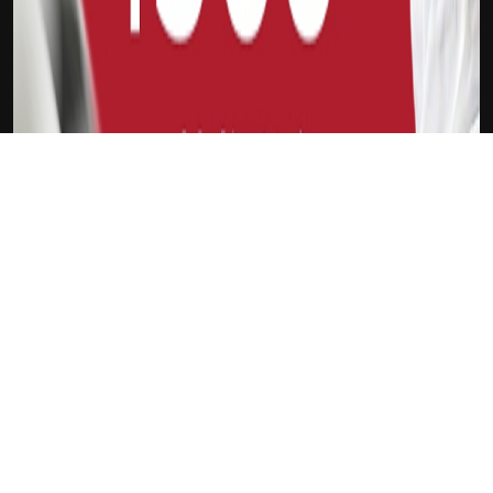
吉祥坊DFL
新会员
注册送18
访问此链接