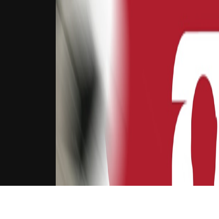
吉祥坊DFL