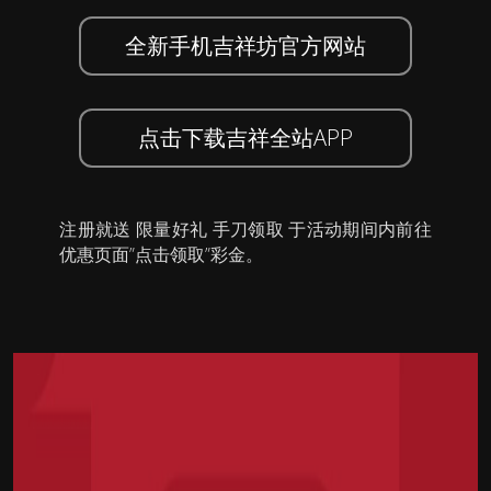
全新手机吉祥坊官方网站
点击下载吉祥全站APP
注册就送 限量好礼 手刀领取 于活动期间内前往
优惠页面”点击领取”彩金。