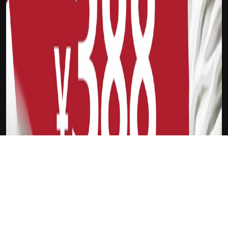
吉祥坊DFL
凯里-欧