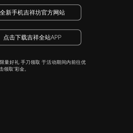
全新手机吉祥坊官方网站
点击下载吉祥全站APP
 限量好礼 手刀领取 于活动期间内前往优
击领取”彩金。