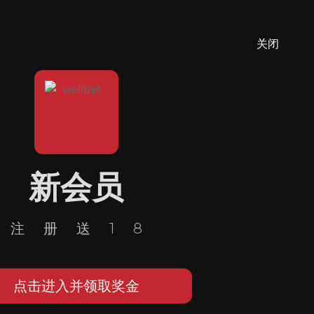
关闭
新会员
注册送18
点击进入并领取奖金