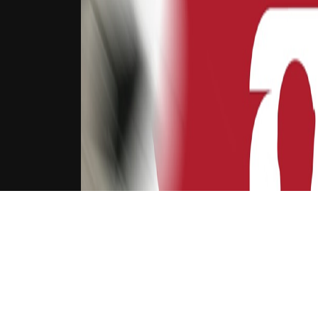
吉祥坊DFL