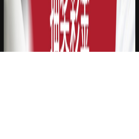
吉祥坊DFL
吉祥坊
新会员