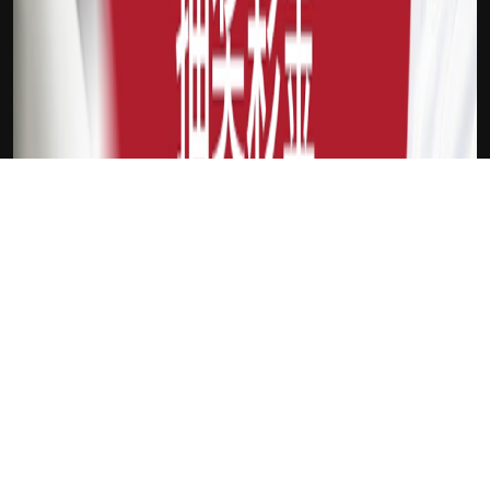
吉祥坊DFL
吉祥访手机进入
新会员