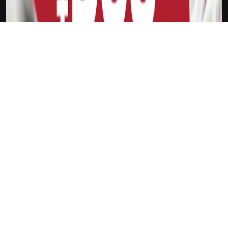
吉祥坊DFL
尼科尔森
新会员
注册送18
访问此链接