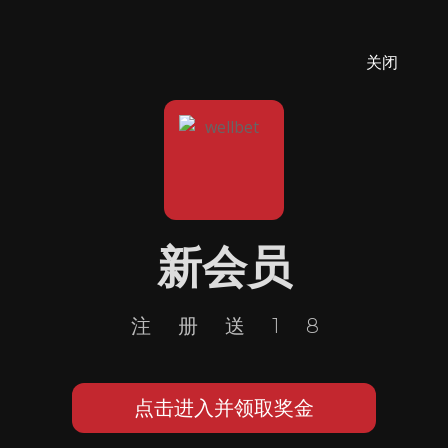
关闭
新会员
注册送18
点击进入并领取奖金