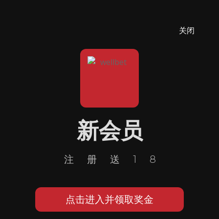
关闭
新会员
注册送18
点击进入并领取奖金