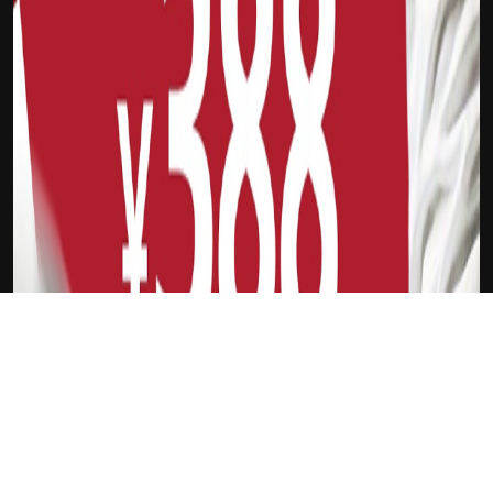
吉祥坊DFL
张家浪