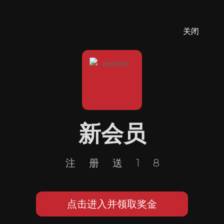
关闭
新会员
注册送18
点击进入并领取奖金