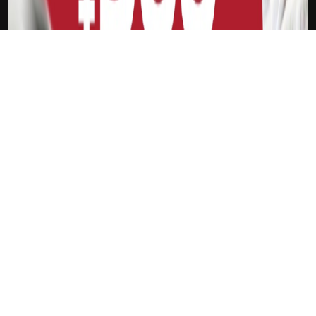
吉祥坊DFL
文本亚马
新会员
注册送18
访问此链接