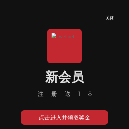
关闭
新会员
注册送18
点击进入并领取奖金