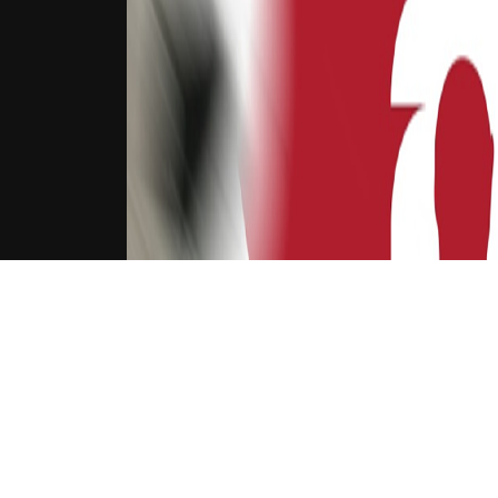
吉祥坊DFL