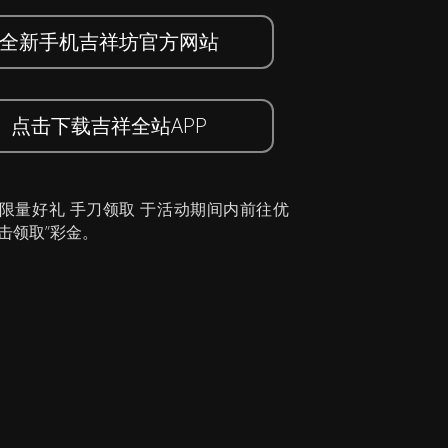
全新手机吉祥坊官方网站
点击下载吉祥全站APP
 限量好礼 手刀领取 于活动期间内前往优
击领取”彩金。