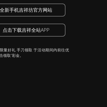
全新手机吉祥坊官方网站
点击下载吉祥全站APP
 限量好礼 手刀领取 于活动期间内前往优
击领取”彩金。