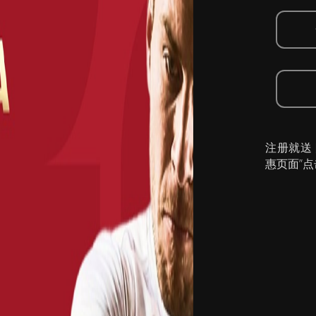
注册就送
惠页面”点