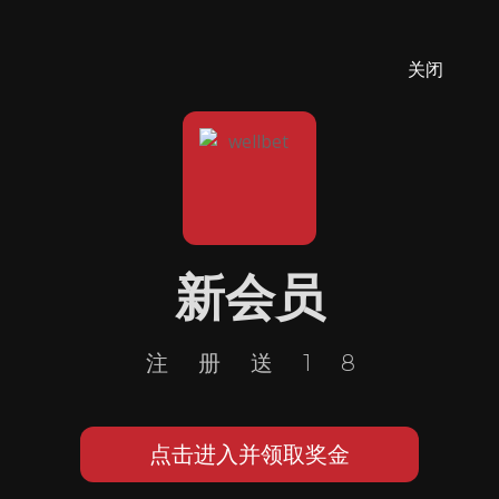
关闭
新会员
注册送18
点击进入并领取奖金