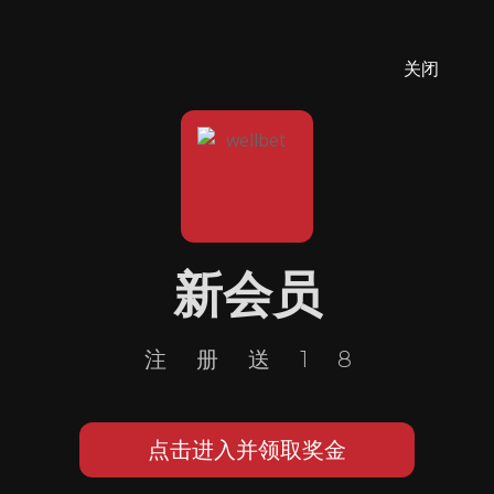
关闭
新会员
注册送18
点击进入并领取奖金