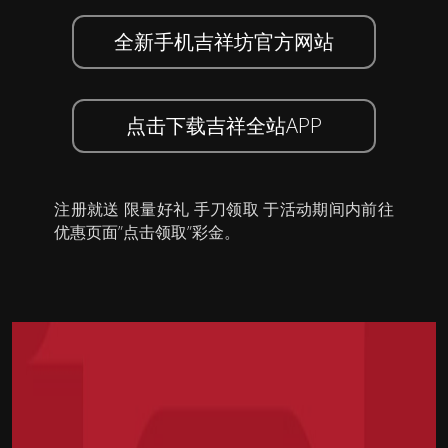
全新手机吉祥坊官方网站
点击下载吉祥全站APP
注册就送 限量好礼 手刀领取 于活动期间内前往
优惠页面”点击领取”彩金。