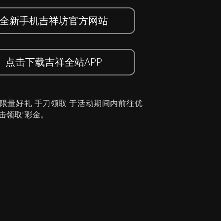
全新手机吉祥坊官方网站
点击下载吉祥全站APP
 限量好礼 手刀领取 于活动期间内前往优
击领取”彩金。