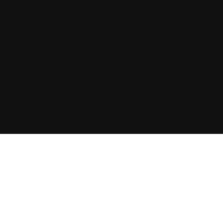
推荐
体育
图片
科技
搞笑
游戏