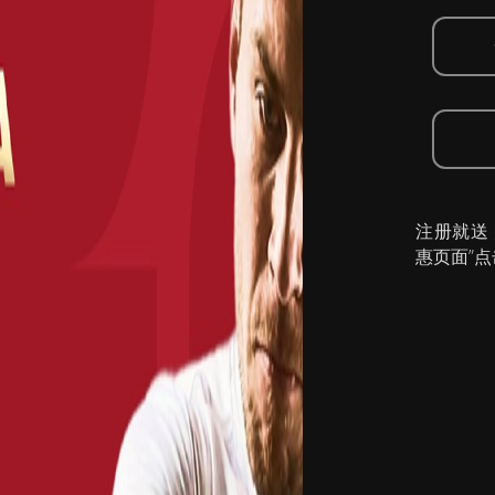
注册就送
惠页面”点