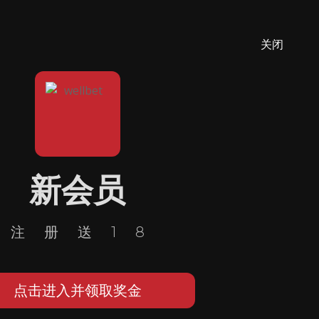
关闭
新会员
注册送18
点击进入并领取奖金