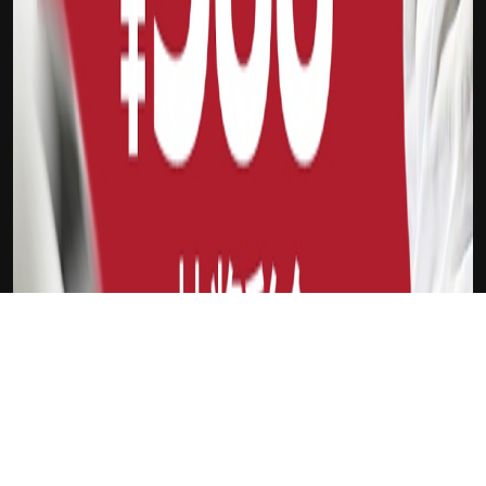
吉祥坊DFL
维尼修斯