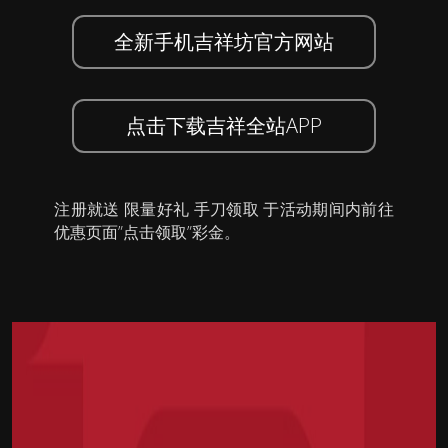
全新手机吉祥坊官方网站
点击下载吉祥全站APP
注册就送 限量好礼 手刀领取 于活动期间内前往
优惠页面”点击领取”彩金。