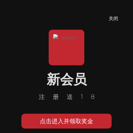
关闭
新会员
注册送18
点击进入并领取奖金