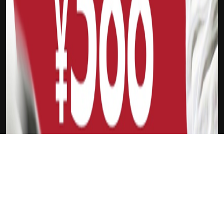
吉祥坊DFL
莱斯特城