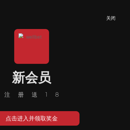
关闭
新会员
注册送18
点击进入并领取奖金