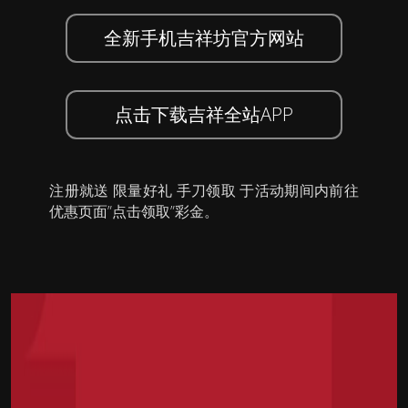
全新手机吉祥坊官方网站
点击下载吉祥全站APP
注册就送 限量好礼 手刀领取 于活动期间内前往
优惠页面”点击领取”彩金。