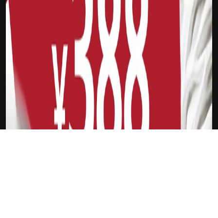
吉祥坊DFL
贾森-塔图姆