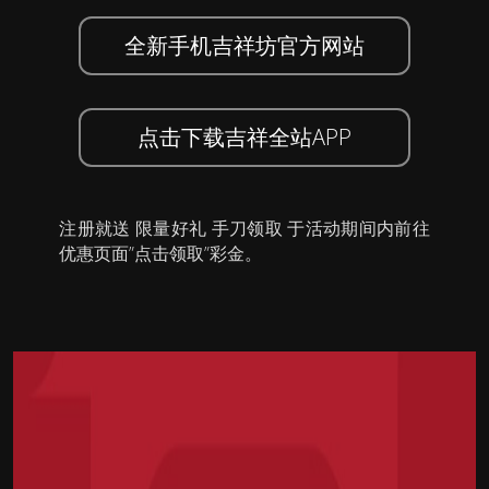
全新手机吉祥坊官方网站
点击下载吉祥全站APP
注册就送 限量好礼 手刀领取 于活动期间内前往
优惠页面”点击领取”彩金。