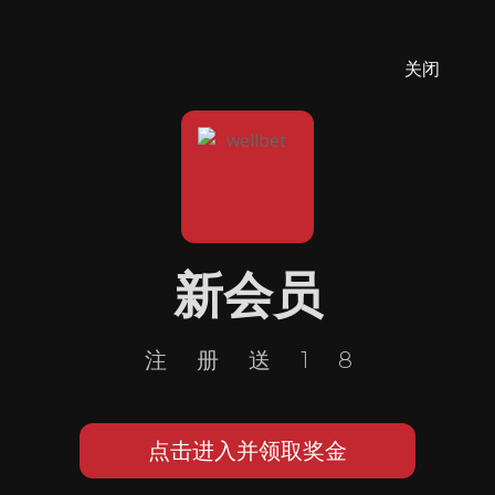
关闭
新会员
注册送18
点击进入并领取奖金