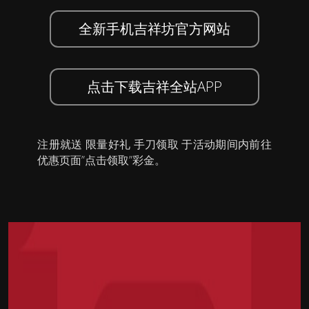
全新手机吉祥坊官方网站
点击下载吉祥全站APP
注册就送 限量好礼 手刀领取 于活动期间内前往
优惠页面”点击领取”彩金。