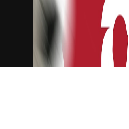
吉祥坊DFL