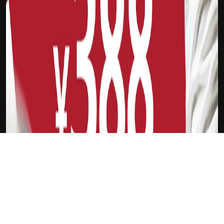
吉祥坊DFL
K星联赛